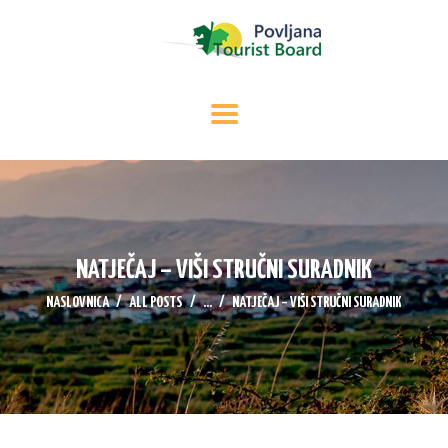
NASLOVNICA
Povljana Tourist Board
Official Website for Povljana Tourist Board
O POVLJANI
SMJEŠTAJ
DOLAZAK
ISTRAŽITE
KONTAKT
NATJEČAJ – VIŠI STRUČNI SURADNIK
IZNAJMLJIVAČI
NASLOVNICA
ALL POSTS
...
NATJEČAJ – VIŠI STRUČNI SURADNIK
HRVATSKI