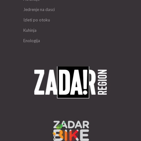
Jedrenje na dasci
Izleti po otoku
Kuhinja
Enologija