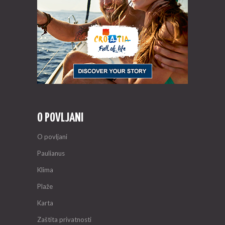
O POVLJANI
O povljani
Paulianus
Klima
Plaže
Karta
Zaštita privatnosti